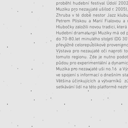
proběhl hudební festival Údolí 200
Muziku pro nezaujaté uši(od r. 2005),
Zhruba v té době nestor Jazz klubu
Petrem Plískou a Marií Fialovou a
Hlubočky založili novou tradici, kter
Hudební dramaturgii Muziky má od po
do 70-80.let minulého století (DG 3
převážně celorepublikové provenien
Výstava pro nezaujaté oči naproti t
tomuto regionu. Zde je nutno podot
půdou pro experimentální a dynamick
Muzika pro nezaujaté uši no.16 a Vý
ve spojení s informací o dnešním sta
Většina účinkujících a výtvarníků zú
setkávání lidí na této platformě nezt
V.