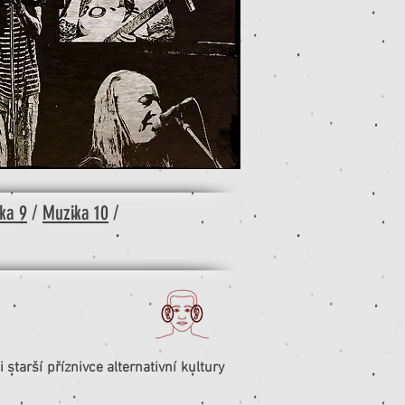
ka 9
/
Muzika 10
/
 starší příznivce alternativní kultury