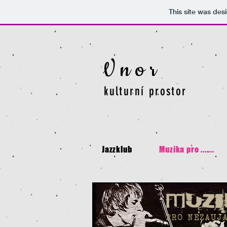
This site was des
V n o r
kulturní prostor
Jazzklub
Muzika pro .......