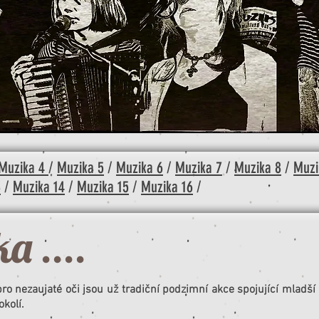
Muzika 4
/
Muzika 5
/
Muzika 6
/
Muzika 7
/
Muzika 8
/
Muzi
3
/
Muzika 14
/
Muzika 15
/
Muzika 16
/
a ....
o nezaujaté oči jsou už tradiční podzimní akce spojující mladší i
kolí.