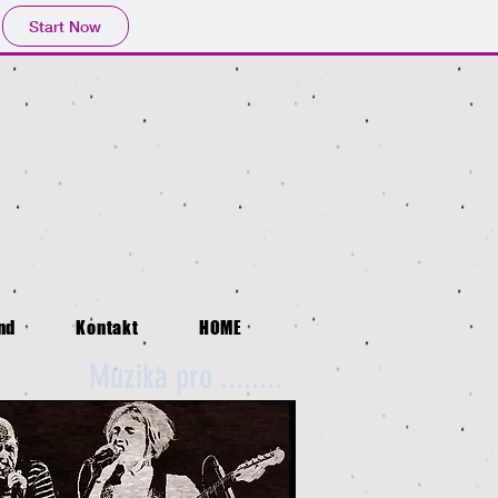
Start Now
nd
Kontakt
HOME
Muzika pro ........