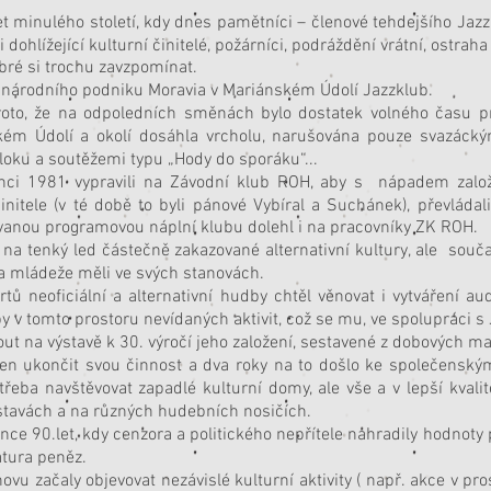
et minulého století, kdy dnes pamětníci – členové tehdejšího Jazz
i dohlížející kulturní činitelé, požárníci, podráždění vrátní, ostra
obré si trochu zavzpomínat.
ě národního podniku Moravia v Mariánském Údolí Jazzklub.
roto, že na odpoledních směnách bylo dostatek volného času pr
kém Údolí a okolí dosáhla vrcholu, narušována pouze svazácký
loku a soutěžemi typu „Hody do sporáku“...
inci 1981 vypravili na Závodní klub ROH, aby s nápadem založ
činitele (v té době to byli pánové Vybíral a Suchánek), převláda
ovanou programovou náplní klubu dolehl i na pracovníky ZK ROH.
í na tenký led částečně zakazované alternativní kultury, ale sou
 a mládeže měli ve svých stanovách.
ů neoficiální a alternativní hudby chtěl věnovat i vytváření aud
by v tomto prostoru nevídaných aktivit, což se mu, ve spolupráci s 
ut na výstavě k 30. výročí jeho založení, sestavené z dobových mate
en ukončit svou činnost a dva roky na to došlo ke společenským
řeba navštěvovat zapadlé kulturní domy, ale vše a v lepší kval
ýstavách a na různých hudebních nosičích.
nce 90.let, kdy cenzora a politického nepřítele nahradily hodnot
atura peněz.
vu začaly objevovat nezávislé kulturní aktivity ( např. akce v pr