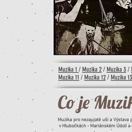
Muzika 1
/
Muzika 2
/
Muzika 3
/
Muzika 11
/
Muzika 12
/
Muzika 1
Co je Muzik
Muzika pro nezaujaté uši a Výstava pr
v Hlubočkách - Mariánském Údolí a o