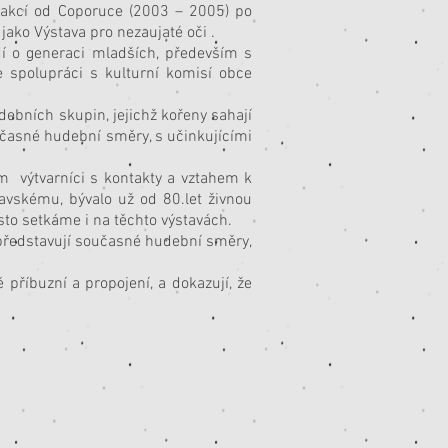
i akcí od Coporuce (2003 – 2005) po
 jako Výstava pro nezaujaté oči .
dí o generaci mladších, především s
 spolupráci s kulturní komisí obce
ebních skupin, jejichž kořeny sahají
učasné hudební směry, s učinkujícími
ím výtvarníci s kontakty a vztahem k
avskému, bývalo už od 80.let živnou
to setkáme i na těchto výstavách.
 představují současné hudební směry,
příbuzní a propojení, a dokazují, že