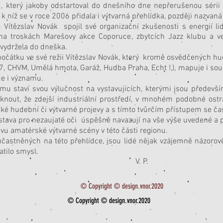
2, který jakoby odstartoval do dnešního dne nepřerušenou séri
 k níž se v roce 2006 přidala i výtvarná přehlídka, později nazvaná
 Vítězslav Novák spojil své organizační zkušenosti s energií li
 na troskách Marešovy akce Coporuce, zbytcích Jazz klubu a ve
á vydržela do dneška.
čátku ve své režii Vítězslav Novák, který kromě osvědčených hud
07, CHVM, Umělá hmota, Garáž, Hudba Praha, Echt !,), mapuje i so
ce i významu.
omu staví svou výlučnost na vystavujících, kterými jsou předevš
knout, že zdejší industriální prostředí, v mnohém podobné ostr
é hudební či výtvarné projevy a s tímto tvůrčím přístupem se čas
stava pro nezaujaté oči úspěšně navazují na vše výše uvedené a
vu amatérské výtvarné scény v této části regionu.
častněných na této přehlídce, jsou lidé nějak vzájemně názorově 
ratilo smysl.
 P.
© Copyright © design.vnor.2020
© Copyright © design.vnor.2020