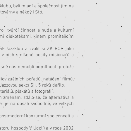
klubu, byli mladí a společnost jim na
ha továrny a někdy i Stb.
o tvůrčí činnost a nuda a kulturní
mi diskotékami, kinem promítajícím
it Jazzklub a zvolit si ZK ROH jako
li v nich smíšené pocity misionářů a
časně nás nemohli odmítnout, protože
iovizuálních pořadů, natáčení filmů,
Jazzovou sekcí SH, 5 roků dařilo.
riálů, plakátů a fotografií.
 změnám, zdálo se, že alternativa a
itě je na dosah svobodně, ve velkých
y postmoderní konzumní společnosti a
ostoru hospody V Údolí) a v roce 2002