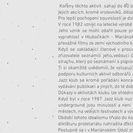
Kořeny těchto aktivit sahají do 80.l
jejich akcích, kromě vrstevníků, dělal
Pro lepší pochopení souvislostí je d
V roce 1982 vznikl na letecké výrob
Jeho vznik se mohl zdařit pouze p
vyprahlost v Hlubočkách - Mariáns
převážně filmy ze zemí východního b
Když se zakládající členové v pros
zřizovatele seznámili jeho vedoucí 
strachu, který po seznámení s plán
Ti si okamžitě uvědomili, že vstupuj
podporu kulturních aktivit odborářů
Jazz klub se kromě pořádání koncert
vydávání publikací a jiných, do té do
Důkazy o aktivitách klubu lze shlédno
Když byl v roce 1987 Jazz klub nuc
underground jsou minulostí a není t
městech, na velkých festivalech a v
Období tohoto idealismu trvalo do ko
diktaturu proletariátu nahradila dikt
Postupně se i v Mariánském Údolí zno